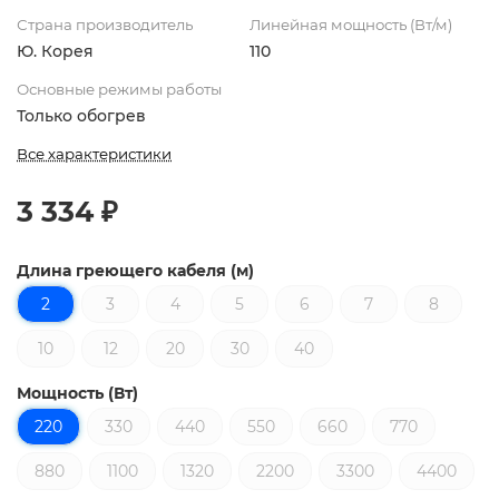
Страна производитель
Линейная мощность (Вт/м)
Ю. Корея
110
Основные режимы работы
Только обогрев
Все характеристики
3 334 ₽
Длина греющего кабеля (м)
2
3
4
5
6
7
8
10
12
20
30
40
Мощность (Вт)
220
330
440
550
660
770
880
1100
1320
2200
3300
4400