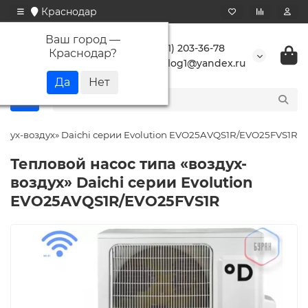
Краснодар
Ваш город —
+7 (861) 203-36-78
Краснодар
?
buranlog1@yandex.ru
оздух-воздух» Daichi серии Evolution EVO25AVQS1R/EVO25FVS1R
Тепловой насос типа «воздух-
воздух» Daichi серии Evolution
EVO25AVQS1R/EVO25FVS1R