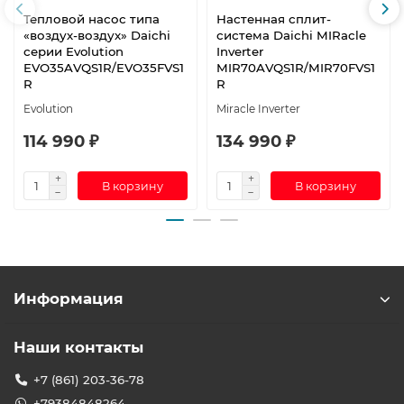
Тепловой насос типа
Настенная сплит-
«воздух-воздух» Daichi
система Daichi MIRacle
серии Evolution
Inverter
EVO35AVQS1R/EVO35FVS1
MIR70AVQS1R/MIR70FVS1
R
R
Evolution
Miracle Inverter
114 990 ₽
134 990 ₽
В корзину
В корзину
Информация
Наши контакты
+7 (861) 203-36-78
+79384848264