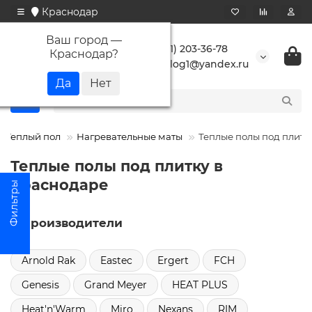
Краснодар
Ваш город —
+7 (861) 203-36-78
Краснодар
?
buranlog1@yandex.ru
Теплый пол
Нагревательные маты
Теплые полы под плитк
Теплые полы под плитку в
Краснодаре
Производители
Arnold Rak
Eastec
Ergert
FCH
Genesis
Grand Meyer
HEAT PLUS
Heat'n'Warm
Miro
Nexans
RIM