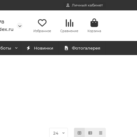
Личный кабинет
78
ex.ru
Избранное
Сравнение
Корзина
аботы
Новинки
Фотогалерея