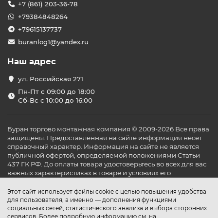
+7 (861) 203-36-78
+79384848264
+79615137737
buranlog1@yandex.ru
Наш адрес
ул. Российская 271
Пн-Пт с 09:00 до 18:00
Сб-Вс с 10:00 до 16:00
Буран торгово монтажная компания © 2009-2026 Все права
защищены. Предоставленная на сайте информация несёт
справочный характер. Информация на сайте не является
публичной офертой, определяемой положениями Статьи
437 ГК РФ. До оплаты товара удостоверьтесь во всех для вас
важных характеристиках в товаре и условиях его
эксплуатации.
Этот сайт использует файлы cookie с целью повышения удобства
для пользователя, а именно — дополнения функциями
социальных сетей, статистического анализа и выбора сторонних
сервисов. Более подробную информацию см. на