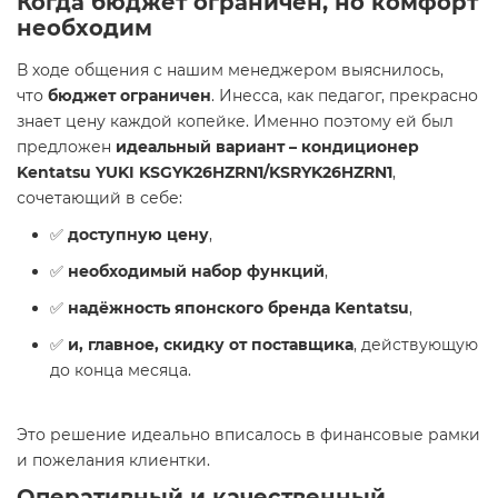
Когда бюджет ограничен, но комфорт
необходим
В ходе общения с нашим менеджером выяснилось,
что
бюджет ограничен
. Инесса, как педагог, прекрасно
знает цену каждой копейке. Именно поэтому ей был
предложен
идеальный вариант – кондиционер
Kentatsu YUKI KSGYK26HZRN1/KSRYK26HZRN1
,
сочетающий в себе:
✅
доступную цену
,
✅
необходимый набор функций
,
✅
надёжность японского бренда Kentatsu
,
✅
и, главное, скидку от поставщика
, действующую
до конца месяца.
Это решение идеально вписалось в финансовые рамки
и пожелания клиентки.
Оперативный и качественный