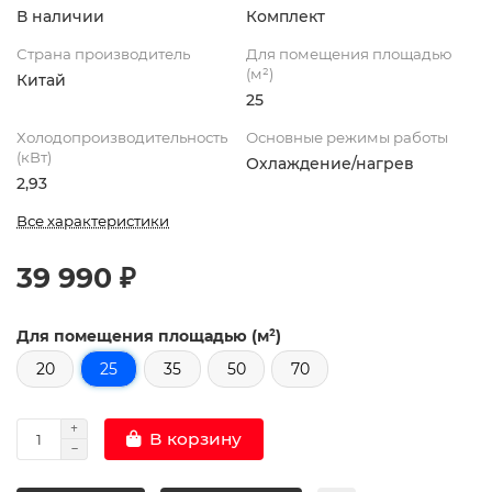
В наличии
Комплект
Страна производитель
Для помещения площадью
(м²)
Китай
25
Холодопроизводительность
Основные режимы работы
(кВт)
Охлаждение/нагрев
2,93
Все характеристики
39 990 ₽
Для помещения площадью (м²)
20
25
35
50
70
В корзину