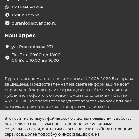
+79384848264
+79615137737
buranlog1@yandex.ru
Наш адрес
ул. Российская 271
Пн-Пт с 09:00 до 18:00
Сб-Вс с 10:00 до 16:00
Буран торгово монтажная компания © 2009-2026 Все права
защищены. Предоставленная на сайте информация несёт
справочный характер. Информация на сайте не является
публичной офертой, определяемой положениями Статьи
437 ГК РФ. До оплаты товара удостоверьтесь во всех для вас
важных характеристиках в товаре и условиях его
эксплуатации.
Этот сайт использует файлы cookie с целью повышения удобства
для пользователя, а именно — дополнения функциями
социальных сетей, статистического анализа и выбора сторонних
сервисов. Более подробную информацию см. на