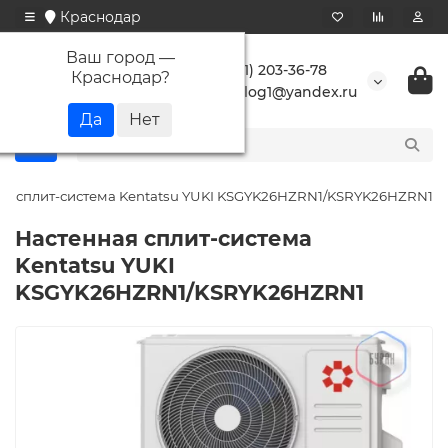
Краснодар
Ваш город —
+7 (861) 203-36-78
Краснодар
?
buranlog1@yandex.ru
ая сплит-система Kentatsu YUKI KSGYK26HZRN1/KSRYK26HZRN1
Настенная сплит-система
Kentatsu YUKI
KSGYK26HZRN1/KSRYK26HZRN1