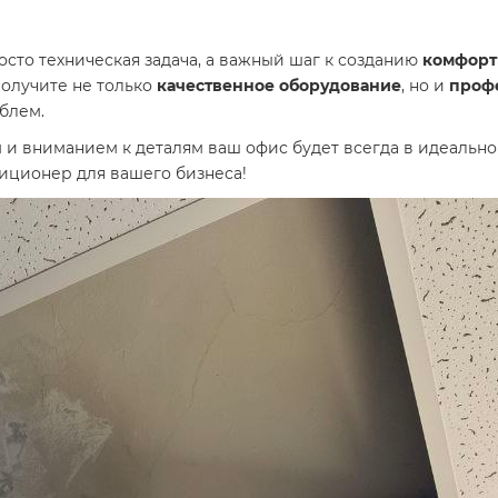
осто техническая задача, а важный шаг к созданию
комфорт
 получите не только
качественное оборудование
, но и
проф
блем.
 и вниманием к деталям ваш офис будет всегда в идеальном
иционер для вашего бизнеса!