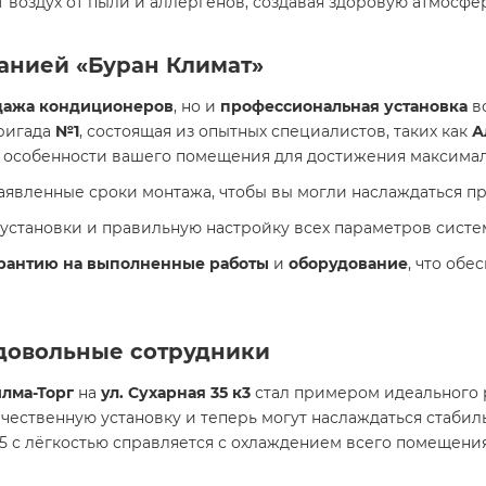
т воздух от пыли и аллергенов, создавая здоровую атмосф
анией «Буран Климат»
дажа кондиционеров
, но и
профессиональная установка
вс
бригада
№1
, состоящая из опытных специалистов, таких как
А
се особенности вашего помещения для достижения максим
заявленные сроки монтажа, чтобы вы могли наслаждаться п
ь установки и правильную настройку всех параметров систе
рантию на выполненные работы
и
оборудование
, что об
 довольные сотрудники
лма-Торг
на
ул. Сухарная 35 к3
стал примером идеального 
ачественную установку и теперь могут наслаждаться стаби
 35 с лёгкостью справляется с охлаждением всего помещен