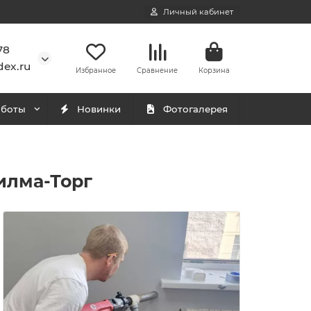
Личный кабинет
78
ex.ru
Избранное
Сравнение
Корзина
аботы
Новинки
Фотогалерея
илма-Торг