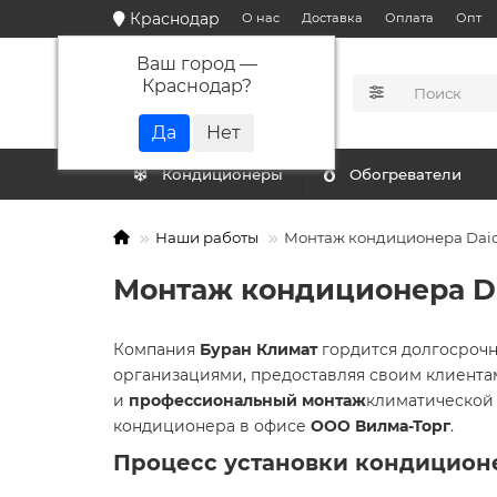
Краснодар
О нас
Доставка
Оплата
Опт
Ваш город —
Краснодар
?
КАТАЛОГ
Кондиционеры
Обогреватели
Наши работы
Монтаж кондиционера Daich
Монтаж кондиционера Da
Компания
Буран Климат
гордится долгосроч
организациями, предоставляя своим клиента
и
профессиональный монтаж
климатической 
кондиционера в офисе
ООО Вилма-Торг
.
Процесс установки кондиционе