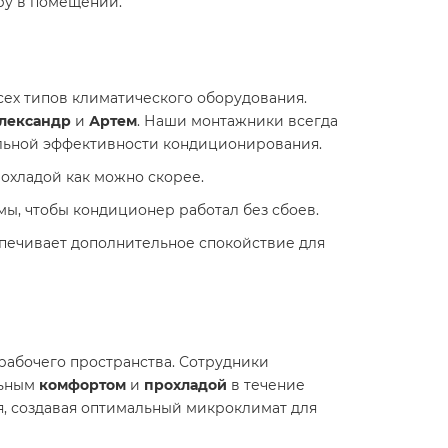
еру в помещении.
ех типов климатического оборудования.
лександр
и
Артем
. Наши монтажники всегда
альной эффективности кондиционирования.
рохладой как можно скорее.
мы, чтобы кондиционер работал без сбоев.
еспечивает дополнительное спокойствие для
рабочего пространства. Сотрудники
льным
комфортом
и
прохладой
в течение
ия, создавая оптимальный микроклимат для