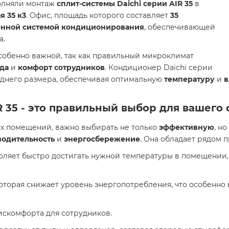
олняли монтаж
сплит-системы Daichi серии AIR 35
в
я 35 к3
. Офис, площадь которого составляет
35
нной системой кондиционирования
, обеспечивающей
а.
особенно важной, так как правильный микроклимат
да
и
комфорт сотрудников
. Кондиционер Daichi серии
еднего размера, обеспечивая оптимальную
температуру
и
в
 35 - это правильный выбор для вашего
ых помещений, важно выбирать не только
эффективную
, но
водительность
и
энергосбережение
. Она обладает рядом 
зволяет быстро достигать нужной температуры в помещении
которая снижает уровень энергопотребления, что особенно
искомфорта для сотрудников.