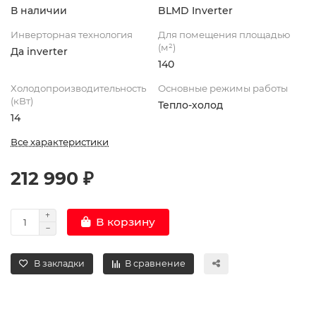
В наличии
BLMD Inverter
Инверторная технология
Для помещения площадью
(м²)
Да inverter
140
Холодопроизводительность
Основные режимы работы
(кВт)
Тепло-холод
14
Все характеристики
212 990 ₽
В корзину
В закладки
В сравнение