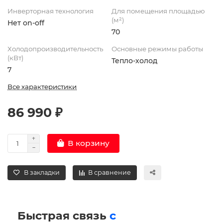
Инверторная технология
Для помещения площадью
(м²)
Нет on-off
70
Холодопроизводительность
Основные режимы работы
(кВт)
Тепло-холод
7
Все характеристики
86 990 ₽
В корзину
В закладки
В сравнение
Быстрая связь
с