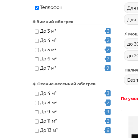
Теплофон
Для 
Для
❄️ Зимний обогрев
До 3 м²
3
⚡ Мощ
До 4 м²
2
до 3
До 5 м²
2
до 2
До 6 м²
2
До 7 м²
9
Налич
До 8 м²
2
Без 
☀️ Осенне-весенний обогрев
До 10 м²
6
До 4 м²
3
До 15 м²
6
По умо
До 8 м²
2
До 20 м²
2
До 9 м²
9
До 11 м²
2
До 13 м²
6