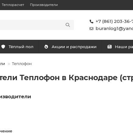
Теплорасчет
Производители
+7 (861) 203-36-
buranlog1@yand
Тёплый пол
Акции и распродажи
Наши р
ели
Теплофон
ели Теплофон в Краснодаре (ст
изводители
чение