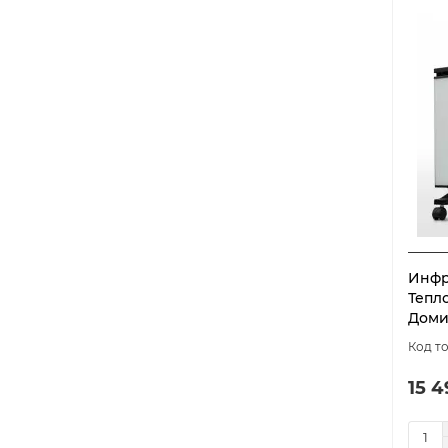
Инфр
Тепл
Доми
15 4