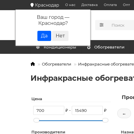
Краснодар
О нас
Доставка
Оплата
Опт
Ваш город —
Краснодар
?
КАТАЛОГ
Кондиционеры
Обогреватели
Обогреватели
Инфракрасные обогреват
Инфракрасные обогреват
Про
Цена
₽ -
₽
←
Производители
Назна