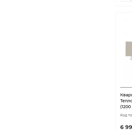
Квар
Тепл
(1200
6 99