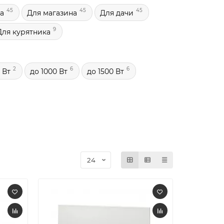
45
45
45
а
Для магазина
Для дачи
9
Для курятника
2
6
6
 Вт
до 1000 Вт
до 1500 Вт