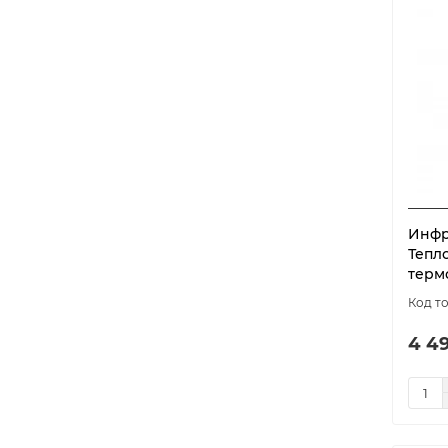
Инфр
Тепло
терм
4 4