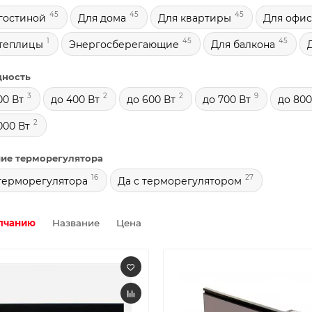
45
45
45
гостиной
Для дома
Для квартиры
Для офис
1
45
45
 теплицы
Энергосберегающие
Для балкона
ность
3
2
2
9
00 Вт
до 400 Вт
до 600 Вт
до 700 Вт
до 800
2
000 Вт
ие терморегулятора
16
27
терморегулятора
Да с терморегулятором
лчанию
Название
Цена