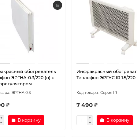
акрасный обогреватель
Инфракрасный обогреват
фон ЭРГНА-0.3/220 (п) с
Теплофон ЭРГУС IR 1.5/220
орегулятором
ЭРГНА 0.3
Серия IR
90 ₽
7 490 ₽
В корзину
В корзину