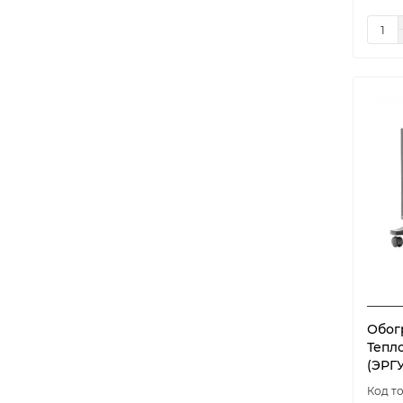
Обог
Тепло
(ЭРГУ