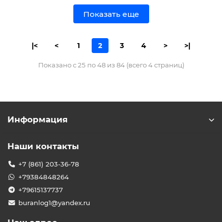
Показать еще
|<
<
1
2
3
4
>
>|
Показано с 25 по 48 из 84 (всего 4 страниц)
Информация
Наши контакты
+7 (861) 203-36-78
+79384848264
+79615137737
buranlog1@yandex.ru