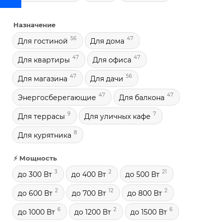
Назначение
56
47
Для гостиной
Для дома
47
47
Для квартиры
Для офиса
47
56
Для магазина
Для дачи
47
47
Энергосберегающие
Для балкона
9
7
Для террасы
Для уличных кафе
8
Для курятника
⚡ Мощность
3
2
21
до 300 Вт
до 400 Вт
до 500 Вт
2
12
2
до 600 Вт
до 700 Вт
до 800 Вт
6
2
6
до 1000 Вт
до 1200 Вт
до 1500 Вт