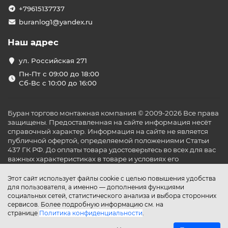
+79615137737
buranlog1@yandex.ru
Наш адрес
ул. Российская 271
Пн-Пт с 09:00 до 18:00
Сб-Вс с 10:00 до 16:00
Буран торгово монтажная компания © 2009-2026 Все права
защищены. Предоставленная на сайте информация несёт
справочный характер. Информация на сайте не является
публичной офертой, определяемой положениями Статьи
437 ГК РФ. До оплаты товара удостоверьтесь во всех для вас
важных характеристиках в товаре и условиях его
эксплуатации.
Этот сайт использует файлы cookie с целью повышения удобства
для пользователя, а именно — дополнения функциями
социальных сетей, статистического анализа и выбора сторонних
сервисов. Более подробную информацию см. на
странице
Политика конфиденциальности
.