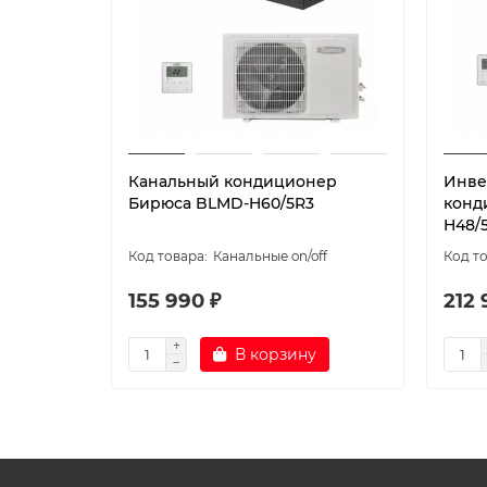
Канальный кондиционер
Инве
Бирюса BLMD-H60/5R3
конд
H48/
Канальные on/off
155 990 ₽
212 
В корзину