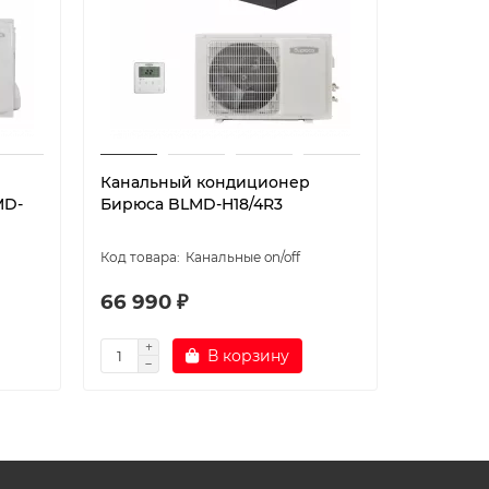
Канальный кондиционер
Инверто
MD-
Бирюса BLMD-H18/4R3
кондици
H18/4DR
Канальные on/off
66 990 ₽
99 990
В корзину