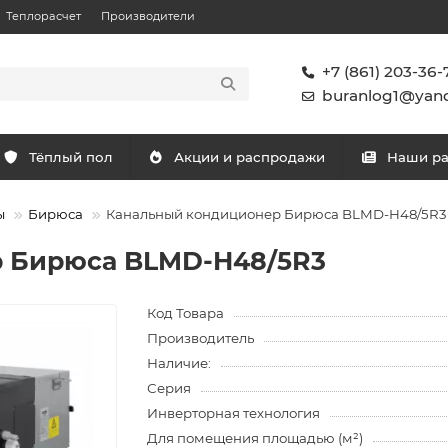
Теплорасчет
Производители
+7 (861) 203-36-
buranlog1@yand
Тёплый пол
Акции и распродажи
Наши р
ы
Бирюса
Канальный кондиционер Бирюса BLMD-H48/5R3
 Бирюса BLMD-H48/5R3
Код Товара
Производитель
Наличие:
Серия
Инверторная технология
Для помещения площадью (м²)