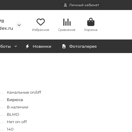
Личный кабинет
78
ex.ru
Избранное
Сравнение
Корзина
аботы
Новинки
Фотогалерея
Канальные on/off
Бирюса
В наличии
BLMD
Нет on-off
140