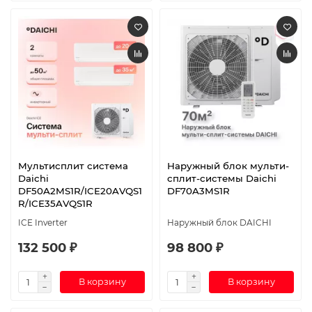
Мультисплит система
Наружный блок мульти-
Daichi
сплит-системы Daichi
DF50A2MS1R/ICE20AVQS1
DF70A3MS1R
R/ICE35AVQS1R
ICE Inverter
Наружный блок DAICHI
132 500 ₽
98 800 ₽
В корзину
В корзину