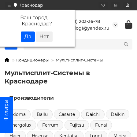
Краснодар
Ваш город —
+7 (861) 203-36-78
Краснодар
?
buranlog1@yandex.ru
Кондиционеры
Мультисплит-Системы
Мультисплит-Системы в
Краснодаре
Производители
Axioma
Ballu
Casarte
Daichi
Daikin
Energolux
Ferrum
Fujitsu
Funai
Haier
Hisense
Kentatsu
Loriot
Midea