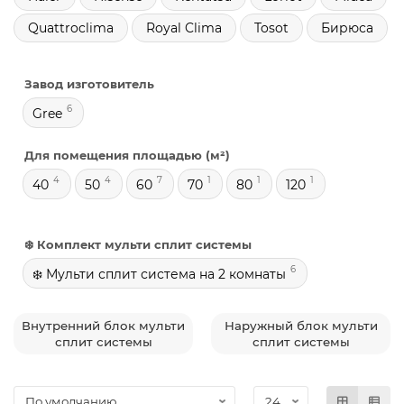
Quattroclima
Royal Clima
Tosot
Бирюса
Завод изготовитель
6
Gree
Для помещения площадью (м²)
4
4
7
1
1
1
40
50
60
70
80
120
❄️ Комплект мульти сплит системы
6
❄️ Мульти сплит система на 2 комнаты
Внутренний блок мульти
Наружный блок мульти
сплит системы
сплит системы