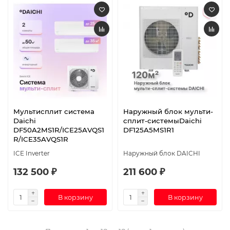
Мультисплит система
Наружный блок мульти-
Daichi
сплит-системыDaichi
DF50A2MS1R/ICE25AVQS1
DF125A5MS1R1
R/ICE35AVQS1R
ICE Inverter
Наружный блок DAICHI
132 500 ₽
211 600 ₽
В корзину
В корзину