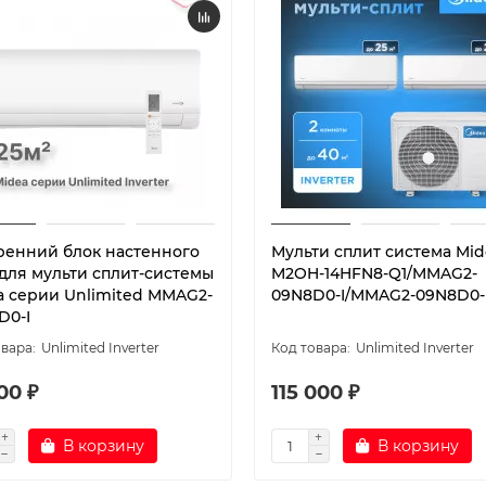
ренний блок настенного
Мульти сплит система Mid
 для мульти сплит-системы
M2OH-14HFN8-Q1/MMAG2-
a серии Unlimited MMAG2-
09N8D0-I/MMAG2-09N8D0-
D0-I
Unlimited Inverter
Unlimited Inverter
00 ₽
115 000 ₽
В корзину
В корзину