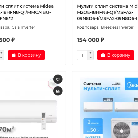
ти сплит система Midea
Мульти сплит система Mid
-18HFN8-Q1/MMCA1BU-
M2OE-18HFN8-Q1/MSFA2-
FN8*2
09N8D6-I/MSFA2-09N8D6-I
Gaia Inverter
Breezless Inverter
600 ₽
154 000 ₽
В корзину
В корзину