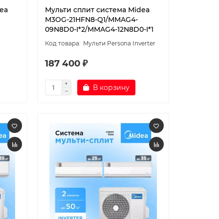
ea
Мульти сплит система Midea
M3OG-21HFN8-Q1/MMAG4-
09N8D0-I*2/MMAG4-12N8D0-I*1
Мульти Persona Inverter
187 400 ₽
В корзину