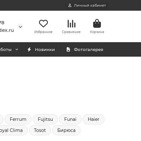
Личный кабинет
78
ex.ru
Избранное
Сравнение
Корзина
аботы
Новинки
Фотогалерея
Ferrum
Fujitsu
Funai
Haier
oyal Clima
Tosot
Бирюса