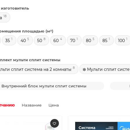
 изготовитель
18
a
омещения площадью (м²)
1
5
8
4
1
5
1
1
35
40
50
60
70
80
85
100
мплект мульти сплит системы
8
ульти сплит система на 2 комнаты
❄️ Мульти сплит сист
Внутренний блок мульти сплит системы
лчанию
Название
Цена