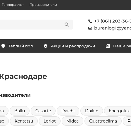
Теплорасчет
Производители
+7 (861) 203-36-
buranlog1@yand
Тёплый пол
Акции и распродажи
Наши р
 Краснодаре
изводители
ma
Ballu
Casarte
Daichi
Daikin
Energolux
se
Kentatsu
Loriot
Midea
Quattroclima
R