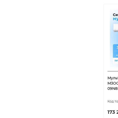
Муль
M3OG
09N8
173 