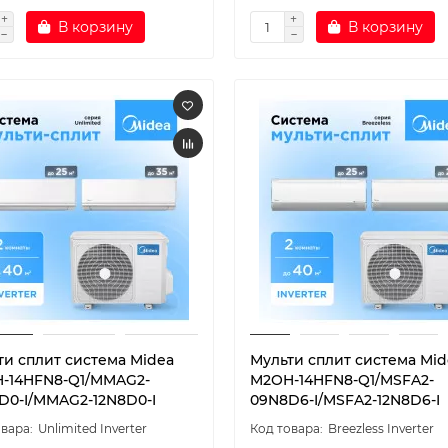
В корзину
В корзину
ти сплит система Midea
Мульти сплит система Mid
-14HFN8-Q1/MMAG2-
M2OH-14HFN8-Q1/MSFA2-
D0-I/MMAG2-12N8D0-I
09N8D6-I/MSFA2-12N8D6-I
Unlimited Inverter
Breezless Inverter