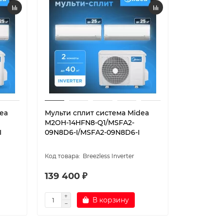
ea
Мульти сплит система Midea
M2OH-14HFN8-Q1/MSFA2-
I
09N8D6-I/MSFA2-09N8D6-I
Breezless Inverter
139 400 ₽
В корзину