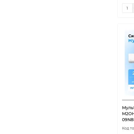
Муль
M2OH
09N8