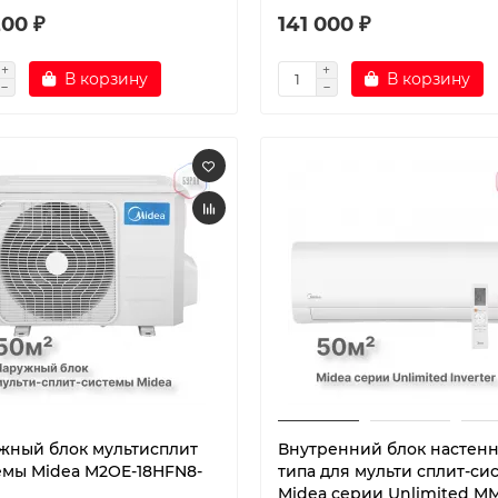
200 ₽
141 000 ₽
В корзину
В корзину
жный блок мультисплит
Внутренний блок настен
емы Midea M2OE-18HFN8-
типа для мульти сплит-си
Midea серии Unlimited M