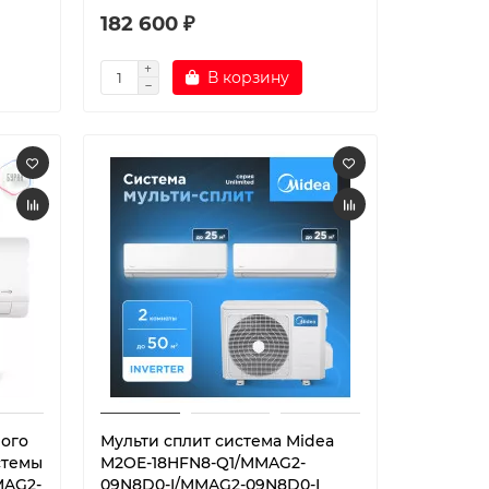
182 600 ₽
В корзину
ного
Мульти сплит система Midea
стемы
M2OE-18HFN8-Q1/MMAG2-
MAG2-
09N8D0-I/MMAG2-09N8D0-I