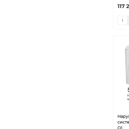
117 
Нару
сист
Q1