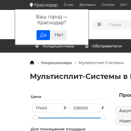
Краснодар
О нас
Доставка
Оплата
Опт
Ваш город —
Краснодар
?
КАТАЛОГ
Кондиционеры
Обогреватели
Кондиционеры
Мультисплит-Системы
Мультисплит-Системы в
Про
Цена
₽ -
₽
Axio
Hisen
Для помещения плщадью