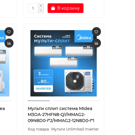
В корзину
ea
Мульти сплит система Midea
M3OA-27HFN8-Q1/MMAG2-
09N8D0-I*2/MMAG2-12N8D0-I*1
Мульти Unlimited Inverter