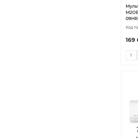
Муль
M2OE
09HR
169 