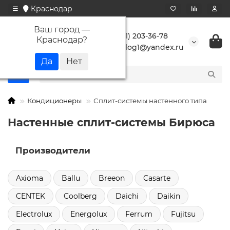
Краснодар
Ваш город —
+7 (861) 203-36-78
Краснодар
?
buranlog1@yandex.ru
Кондиционеры
Сплит-системы настенного типа
Настенные сплит-системы Бирюса
Производители
Axioma
Ballu
Breeon
Casarte
CENTEK
Coolberg
Daichi
Daikin
Electrolux
Energolux
Ferrum
Fujitsu