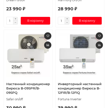
Dream on/off
Harmony On/Off
23 990 ₽
28 990 ₽
В корзину
В корзину
Настенный кондиционер
Инверторный настенный
Бирюса B-09SPR/B-
кондиционер Бирюса B-
09SPQ
12FIR/B-12FIQ
Safari on/off
Fortuna Inverter
30 990 ₽
39 990 ₽