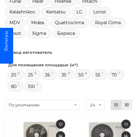
Funai
Haier
Hisense
Hitachi
Kalashnikov
Kentatsu
LG
Loriot
MDV
Midea
Quattroclima
Royal Clima
Tosot
Xigma
Бирюса
Завод изготовитель
Для помещения площадью (м²)
6
6
1
9
8
1
7
20
25
26
35
50
55
70
1
1
80
100