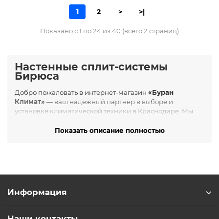
1
2
>
>|
Показано с 1 по 24 из 40 (всего 2 страниц)
Настенные сплит-системы
Бирюса
Добро пожаловать в интернет-магазин
«Буран
Климат»
— ваш надёжный партнёр в выборе и
установке климатической техники в Краснодаре. Мы
предлагаем широкий ассортимент настенных сплит-
систем бренда
Бирюса
, сочетающих в себе высокое
Показать описание полностью
качество, современный дизайн и доступные цены.
О бренде Бирюса
Бирюса
— российская компания с более чем 56-летним
опытом в производстве бытовой техники. С офисом в
Красноярске, компания выпускает климатическое
Информация
оборудование на заводах Midea и AUX, что
обеспечивает высокое качество и надёжность
продукции. Бирюса известна своим вниманием к
Наши контакты