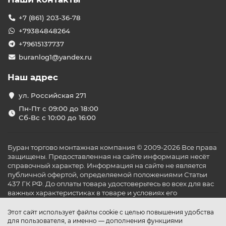
деталям, инновационным подходом и доступными
ценами, что делает её продукцию популярной среди
+7 (861) 203-36-78
российских потребителей.
+79384848264
Основные категории настенных
+79615137737
сплит-систем Бирюса
buranlog1@yandex.ru
В нашем ассортименте представлены следующие
Наш адрес
серии кондиционеров Бирюса:
Fortuna
— бюджетные модели с режимами
ул. Российская 271
охлаждения и обогрева, идеальны для небольших
Пн-Пт с 09:00 до 18:00
помещений.
Сб-Вс с 10:00 до 16:00
Dream
— энергоэффективные устройства с
инверторной технологией, обеспечивающие
стабильную температуру и низкий уровень шума.
Буран торгово монтажная компания © 2009-2026 Все права
Safari
— инверторные модели с расширенным
защищены. Предоставленная на сайте информация несёт
диапазоном рабочих температур, подходят для
справочный характер. Информация на сайте не является
помещений площадью до 70 м².
публичной офертой, определяемой положениями Статьи
Harmony
— премиум-серия с современным
437 ГК РФ. До оплаты товара удостоверьтесь во всех для вас
дизайном и дополнительными функциями для
важных характеристиках в товаре и условиях его
максимального комфорта.
эксплуатации.
Функциональные возможности
Этот сайт использует файлы cookie с целью повышения удобства
и технологии
для пользователя, а именно — дополнения функциями