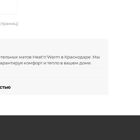
 страниц)
тельных матов Heat'n'Warm в Краснодаре. Мы
гарантируя комфорт и тепло в вашем доме.
в, основанный в 2019 году. Компания
остью
ревательных систем, обеспечивающих комфорт
олов:
ые на стекловолоконной сетке,