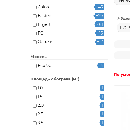
Тепл
Caleo
+43
Eastec
+29
⚡ Уде
Ergert
+61
150 
FCH
+15
Genesis
+17
Grand Meyer
+14
Модель
Grandeks
+27
EcoNG
14
HEAT PLUS
+17
По умо
Heat'n'Warm
Площадь обогрева (м²)
Matrix
+19
1.0
1
Miro
+14
1.5
1
Nexans
+13
2.0
1
RIM
+12
2.5
1
Russian Heat
+35
3.5
1
Warmstad
+16