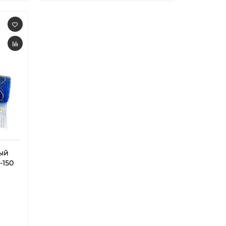
ый
-150