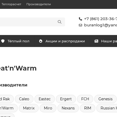
Теплорасчет
Производители
+7 (861) 203-36-
buranlog1@yand
Тёплый пол
Акции и распродажи
Наши р
at'n'Warm
изводители
d Rak
Caleo
Eastec
Ergert
FCH
Genesis
'n'Warm
Matrix
Miro
Nexans
RIM
Russian 