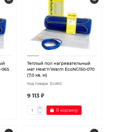
ый
Теплый пол нагревательный
-065
мат Heat'n'Warm EcoNG150-070
(7,0 кв. м)
EcoNG
9 113 ₽
В корзину