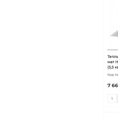
Тепл
мат 
(5,5 к
7 66