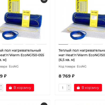
ый пол нагревательный
Теплый пол нагревательн
Heat'n'Warm EcoNG150-055
мат Heat'n'Warm EcoNG150
в. м)
(6,5 кв. м)
EcoNG
EcoNG
9 ₽
8 769 ₽
В корзину
В корзину