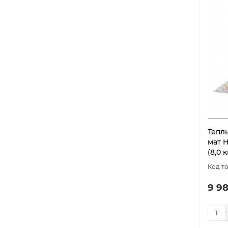
Тепл
мат 
(8,0 к
9 98