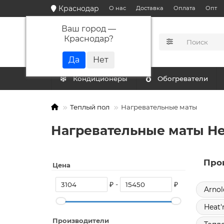
Краснодар
О нас
Доставка
Оплата
Опт
Ваш город —
Краснодар
?
КАТАЛОГ
Кондиционеры
Обогреватели
Теплый пол
Нагревательные маты
Нагревательные маты He
Про
Цена
₽ -
₽
Arnol
Heat
Производители