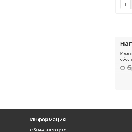
Наг
Комп
обесп
О б
Heat'
специ
и эне
Осн
В асс
Информация
Фун
Обмен и возврат