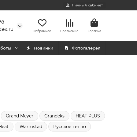
Личный кабинет
78
ex.ru
Избранное
Сравнение
Корзина
аботы
Новинки
Фотогалерея
Grand Meyer
Grandeks
HEAT PLUS
Heat
Warmstad
Русское тепло