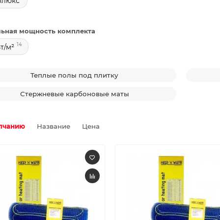
олюкс
льная мощность комплекта
14
Вт/м²
Теплые полы под плитку
Стержневые карбоновые маты
лчанию
Название
Цена