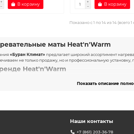
В корзину
В корзину
Показано с 1 по 14 из 14 (всего 1
ревательные маты Heat'n'Warm
ания
«Буран Климат»
предлагает широкий ассортимент нагрева
ечиваем не только продажу, но и профессиональную установку, 
ренде Heat'n'Warm
n'Warm – голландский производитель электрических тёплых поло
Показать описание полн
ализируется на разработке и производстве инновационных наг
ргоэффективность.
овные категории продуктов
ортименте Heat'n'Warm представлены следующие типы тёплых п
Нагревательные маты
– тонкие двужильные кабели, закреплённ
Наши контакты
предназначенные для укладки под плитку.
кционал и технологии
+7 (861) 203-36-78