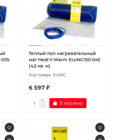
ый
Теплый пол нагревательный
-035
мат Heat'n'Warm EcoNG150-045
(4,5 кв. м)
EcoNG
6 597 ₽
В корзину