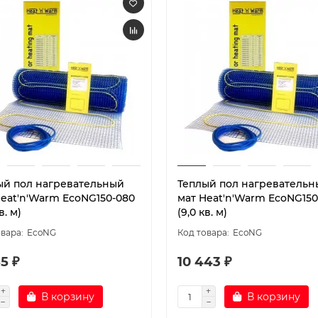
ый пол нагревательный
Теплый пол нагревательн
Heat'n'Warm EcoNG150-080
мат Heat'n'Warm EcoNG150
в. м)
(9,0 кв. м)
EcoNG
EcoNG
5 ₽
10 443 ₽
В корзину
В корзину