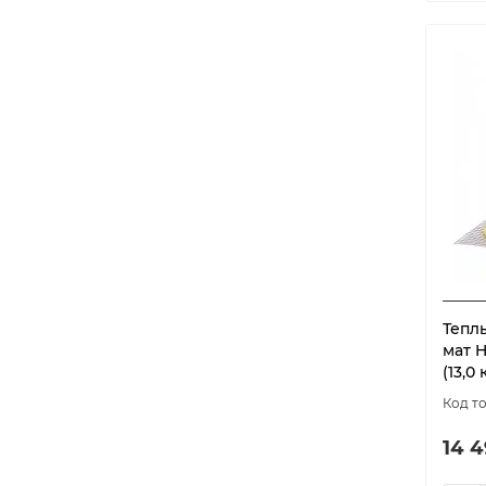
Тепл
мат 
(13,0 
14 4