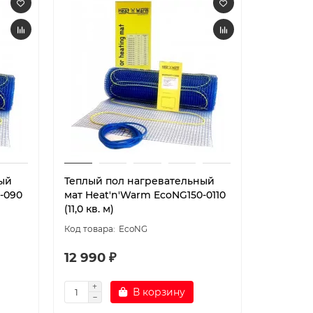
ый
Теплый пол нагревательный
-090
мат Heat'n'Warm EcoNG150-0110
(11,0 кв. м)
EcoNG
12 990 ₽
В корзину