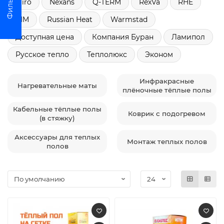
Miro
Nexans
Q-TERM
RexVa
RHE
RIM
Russian Heat
Warmstad
Доступная цена
Компания Буран
Ламипол
Русское тепло
Теплолюкс
Эконом
Инфракрасные
Нагревательные маты
плёночные тёплые полы
Кабельные тёплые полы
Коврик с подогревом
(в стяжку)
Аксессуары для теплых
Монтаж теплых полов
полов