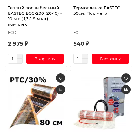
Теплый пол кабельный
Термопленка EASTEC
EASTEC ECC-200 (20-10) -
50см. Пог. метр
10 м.п.( 1,3-1,8 м.кв.)
комплект
ECC
EX
2 975 ₽
540 ₽
В корзину
В корзину