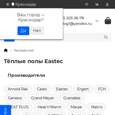
Краснодар
Ваш город —
+7 (861) 203-36-78
Краснодар
?
buranlog1@yandex.ru
Теплый пол
Тёплые полы Eastec
Производители
Arnold Rak
Caleo
Eastec
Ergert
FCH
Genesis
Grand Meyer
Grandeks
HEAT PLUS
Heat'n'Warm
Marpe
Matrix