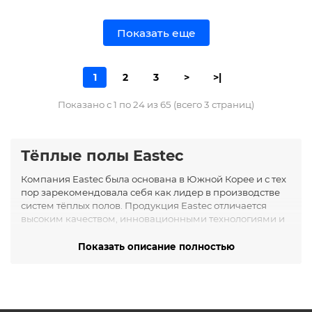
Показать еще
1
2
3
>
>|
Показано с 1 по 24 из 65 (всего 3 страниц)
Тёплые полы Eastec
Компания Eastec была основана в Южной Корее и с тех
пор зарекомендовала себя как лидер в производстве
систем тёплых полов. Продукция Eastec отличается
высоким качеством, инновационными технологиями и
долговечностью. Компания использует передовые
материалы и строгий контроль качества на всех этапах
Показать описание полностью
производства.
Основные категории продукции
В нашем ассортименте представлены следующие типы