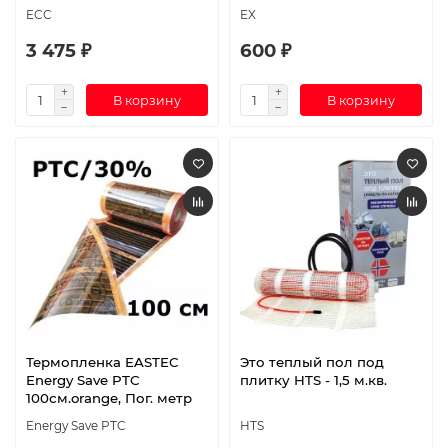
ECC
EX
3 475 ₽
600 ₽
В корзину
В корзину
Термопленка EASTEC
Это теплый пол под
Energy Save PTC
плитку HTS - 1,5 м.кв.
100см.orange, Пог. метр
Energy Save PTC
HTS