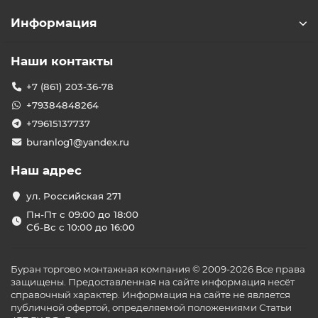
тёплых полов Eastec:
Информация
Инфракрасные плёночные тёплые полы
–
тонкие и гибкие системы обогрева, идеально
подходящие для укладки под ламинат, ковролин
Наши контакты
или линолеум.
Нагревательные маты
– удобные в монтаже,
+7 (861) 203-36-78
предназначены для укладки под плитку,
+79384848264
обеспечивая равномерный прогрев пола.
Кабельные тёплые полы
– классическое
+79615137737
решение для обогрева помещений, подходят для
buranlog1@yandex.ru
различных типов покрытий и обеспечивают
длительный срок службы.
Наш адрес
Термоплёнка
– инновационный продукт с
саморегулирующимся нагревом, экономичный и
ул. Российская 271
безопасный в эксплуатации.
Пн-Пт с 09:00 до 18:00
Функциональные особенности и
Сб-Вс с 10:00 до 16:00
технологии
Тёплые полы Eastec оснащены современными
Буран торгово монтажная компания © 2009-2026 Все права
технологиями, такими как:
защищены. Предоставленная на сайте информация несёт
Саморегулирующийся нагрев
– система
справочный характер. Информация на сайте не является
автоматически регулирует температуру,
публичной офертой, определяемой положениями Статьи