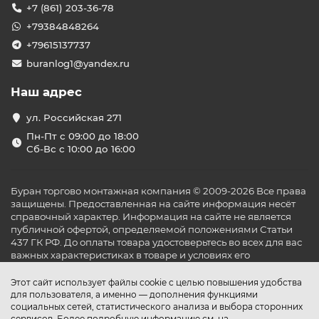
+7 (861) 203-36-78
полов РиМ
+79384848264
1. Несгораемый тёплый пол РиМ
+79615137737
MEDIUM 140Вт
buranlog1@yandex.ru
Мощность:
140 Вт/м².
Толщина:
3 мм.
Греющий
элемент:
японская углеродная нить. Подходит для
Наш адрес
укладки под плитку, ламинат, паркет и другие
покрытия. Обладает высокой прочностью и
ул. Российская 271
устойчивостью к перегреву.
Пн-Пт с 09:00 до 18:00
2. Тёплый пол РиМ GOLD 180Вт
Сб-Вс с 10:00 до 16:00
Мощность:
180 Вт/м².
Толщина:
3 мм.
Греющий
элемент:
японская углеродная нить. Идеален для
Буран торгово монтажная компания © 2009-2026 Все права
помещений с повышенными теплопотерями, таких как
защищены. Предоставленная на сайте информация несёт
балконы или ванные комнаты. Обеспечивает быстрый и
справочный характер. Информация на сайте не является
равномерный прогрев.
публичной офертой, определяемой положениями Статьи
437 ГК РФ. До оплаты товара удостоверьтесь во всех для вас
Функциональные особенности и
важных характеристиках в товаре и условиях его
технологии
эксплуатации.
Этот сайт использует файлы cookie с целью повышения удобства
Инфракрасное тепло:
Обогрев за счёт излучения
для пользователя, а именно — дополнения функциями
длинноволнового инфракрасного тепла, которое
социальных сетей, статистического анализа и выбора сторонних
воспринимается организмом как естественное и
сервисов. Более подробную информацию см. на