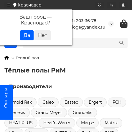
Краснодар
Ваш город —
+7 (861) 203-36-78
Краснодар
?
buranlog1@yandex.ru
Теплый пол
Тёплые полы РиМ
Производители
Arnold Rak
Caleo
Eastec
Ergert
FCH
Genesis
Grand Meyer
Grandeks
HEAT PLUS
Heat'n'Warm
Marpe
Matrix