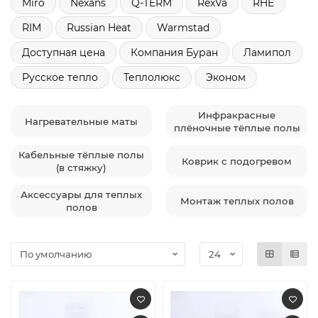
Miro
Nexans
Q-TERM
RexVa
RHE
RIM
Russian Heat
Warmstad
Доступная цена
Компания Буран
Ламипол
Русское тепло
Теплолюкс
Эконом
Инфракрасные
Нагревательные маты
плёночные тёплые полы
Кабельные тёплые полы
Коврик с подогревом
(в стяжку)
Аксессуары для теплых
Монтаж теплых полов
полов