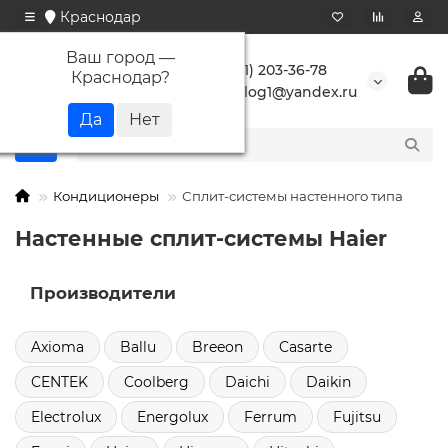
Краснодар
Ваш город —
+7 (861) 203-36-78
Краснодар
?
buranlog1@yandex.ru
Кондиционеры
Сплит-системы настенного типа
Настенные сплит-системы Haier
Производители
Axioma
Ballu
Breeon
Casarte
CENTEK
Coolberg
Daichi
Daikin
Electrolux
Energolux
Ferrum
Fujitsu