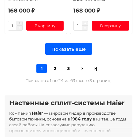
168 000 ₽
168 000 ₽
В корзину
В корзину
Показать еще
1
2
3
>
>|
Показано с 1 по 24 из 63 (всего 3 страниц)
Настенные сплит-системы Haier
Компания
Haier
— мировой лидер в производстве
бытовой техники, основана в
1984 году
в Китае. За годы
своей работы Haier заслужил репутацию
производителя инновационной и качественной
техники. В своей продукции компания сочетает