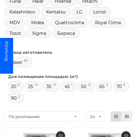
Funai
Haier
Hisense
Hitachi
Kalashnikov
Kentatsu
LG
Loriot
MDV
Midea
Quattroclima
Royal Clima
Tosot
Xigma
Бирюса
Завод изготовитель
60
Haier
Для помещения площадью (м²)
8
14
13
1
13
2
9
20
25
35
45
50
65
70
2
90